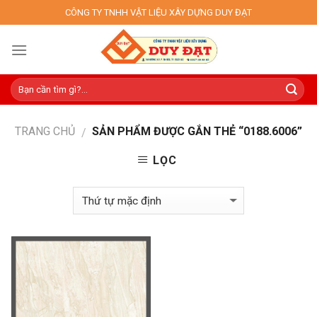
Skip
CÔNG TY TNHH VẬT LIỆU XÂY DỰNG DUY ĐẠT
to
content
TRANG CHỦ
SẢN PHẨM ĐƯỢC GẮN THẺ “0188.6006”
/
LỌC