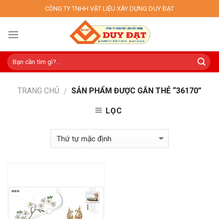
Skip
CÔNG TY TNHH VẬT LIỆU XÂY DỰNG DUY ĐẠT
to
content
TRANG CHỦ
SẢN PHẨM ĐƯỢC GẮN THẺ “36170”
/
LỌC