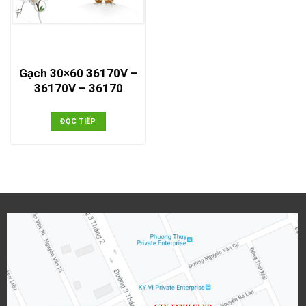
Gạch 30×60 36170V –
36170V – 36170
ĐỌC TIẾP