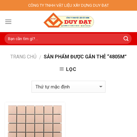
Skip
CÔNG TY TNHH VẬT LIỆU XÂY DỰNG DUY ĐẠT
to
content
TRANG CHỦ
SẢN PHẨM ĐƯỢC GẮN THẺ “4805M”
/
LỌC