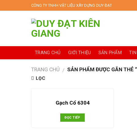
Skip
CÔNG TY TNHH VẬT LIỆU XÂY DỰNG DUY ĐẠT
to
content
TRANG CHỦ
GIỚI THIỆU
SẢN PHẨM
TIN
TRANG CHỦ
SẢN PHẨM ĐƯỢC GẮN THẺ “
/
LỌC
Gạch Cổ 6304
ĐỌC TIẾP