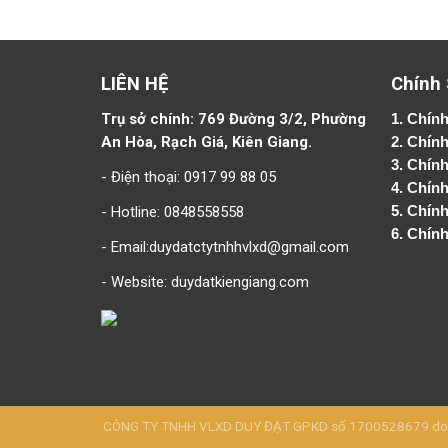
LIÊN HỆ
Chính
Trụ sở chính: 769 Đường 3/2, Phường
1.
Chính
An Hòa, Rạch Giá, Kiên Giang.
2.
Chính
3. Chín
- Điện thoại: 0917 99 88 05
4.
Chính
- Hotline: 0848558558
5.
Chính
6.
Chính
- Email:duydatctytnhhvlxd@gmail.com
- Website:
duydatkiengiang.com
CÔNG TY TNHH VLXD DUY ĐẠT GPKD số 1700528679 do Sở 