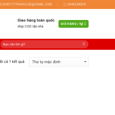
UYDATCTYTNHHVLXD@GMAIL.COM
0848558558
Giao hàng toàn quốc
GIỎ HÀNG /
0
₫
ship COD tận nhà
tất cả 1 kết quả