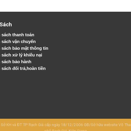
 Sách
 sách thanh toán
 sách vận chuyển
h sách bảo mật thông tin
 sách xử lý khiếu nại
 sách bảo hành
 sách đổi trả,hoàn tiền
KH và ĐT TP Rạch Giá cấp ngày 18/12/2006 GĐ/Sở hữu website Võ Thanh 
phố Rạch Giá, Kiên Giang