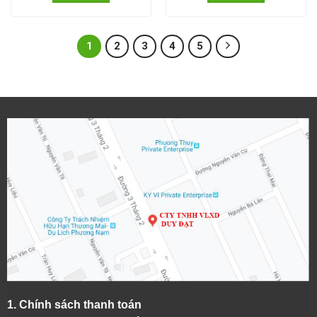
1
2
3
4
5
1.
Chính sách thanh toán