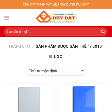
Skip
CÔNG TY TNHH VẬT LIỆU XÂY DỰNG DUY ĐẠT
to
content
TRANG CHỦ
SẢN PHẨM ĐƯỢC GẮN THẺ “7.5X15”
/
LỌC