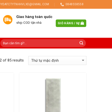
UYDATCTYTNHHVLXD@GMAIL.COM
0848558558
Giao hàng toàn quốc
ship COD tận nhà
GIỎ HÀNG /
0
₫
 of 85 results