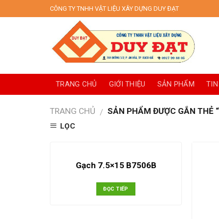
Skip
CÔNG TY TNHH VẬT LIỆU XÂY DỰNG DUY ĐẠT
to
content
TRANG CHỦ
GIỚI THIỆU
SẢN PHẨM
TIN
TRANG CHỦ
SẢN PHẨM ĐƯỢC GẮN THẺ “
/
LỌC
Gạch 7.5×15 B7506B
ĐỌC TIẾP