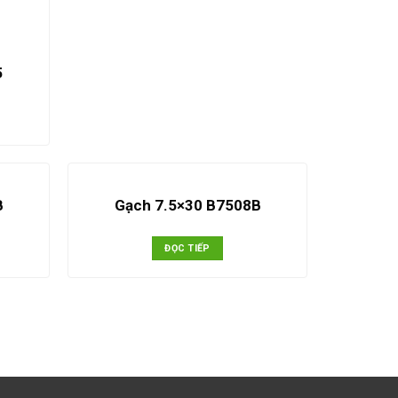
5
B
Gạch 7.5×30 B7508B
ĐỌC TIẾP