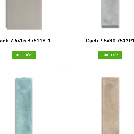
ạch 7.5×15 B7511B-1
Gạch 7.5×30 7532P
ĐỌC TIẾP
ĐỌC TIẾP