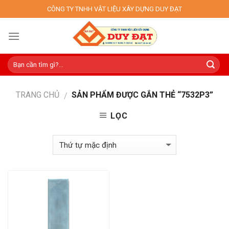
Skip
CÔNG TY TNHH VẬT LIỆU XÂY DỰNG DUY ĐẠT
to
content
TRANG CHỦ
SẢN PHẨM ĐƯỢC GẮN THẺ “7532P3”
/
LỌC