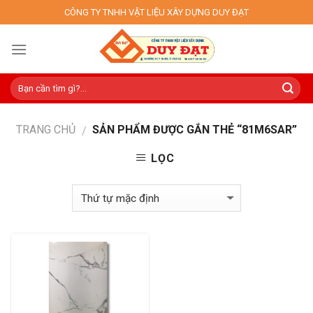
Skip
CÔNG TY TNHH VẬT LIỆU XÂY DỰNG DUY ĐẠT
to
content
TRANG CHỦ
SẢN PHẨM ĐƯỢC GẮN THẺ “81M6SAR”
/
LỌC