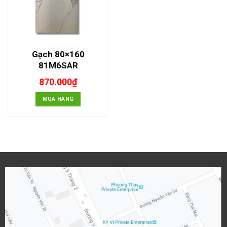
Gạch 80×160
81M6SAR
870.000
₫
MUA HÀNG