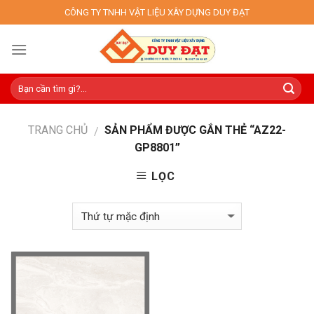
Skip
CÔNG TY TNHH VẬT LIỆU XÂY DỰNG DUY ĐẠT
to
content
TRANG CHỦ
SẢN PHẨM ĐƯỢC GẮN THẺ “AZ22-
/
GP8801”
LỌC