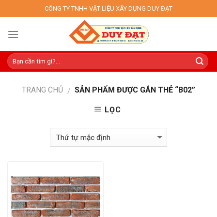
Skip
CÔNG TY TNHH VẬT LIỆU XÂY DỰNG DUY ĐẠT
to
content
TRANG CHỦ
SẢN PHẨM ĐƯỢC GẮN THẺ “B02”
/
LỌC