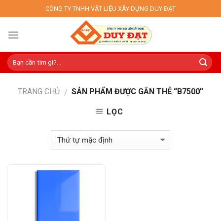
Skip
CÔNG TY TNHH VẬT LIỆU XÂY DỰNG DUY ĐẠT
to
content
TRANG CHỦ
SẢN PHẨM ĐƯỢC GẮN THẺ “B7500”
/
LỌC