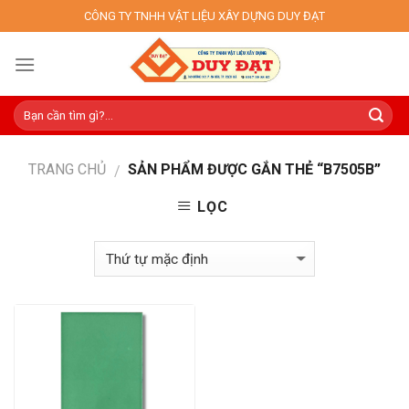
Skip
CÔNG TY TNHH VẬT LIỆU XÂY DỰNG DUY ĐẠT
to
content
TRANG CHỦ
SẢN PHẨM ĐƯỢC GẮN THẺ “B7505B”
/
LỌC