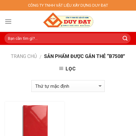
Skip
CÔNG TY TNHH VẬT LIỆU XÂY DỰNG DUY ĐẠT
to
content
TRANG CHỦ
SẢN PHẨM ĐƯỢC GẮN THẺ “B7508”
/
LỌC