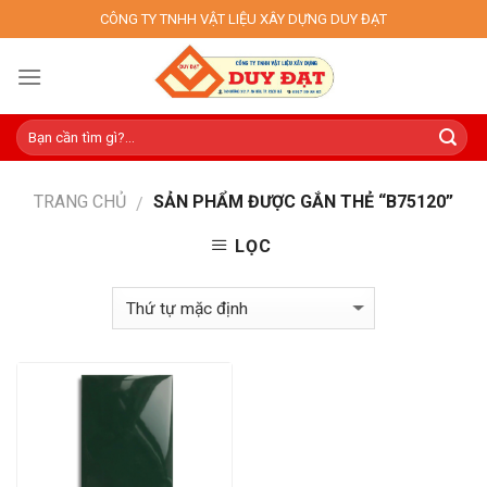
Skip
CÔNG TY TNHH VẬT LIỆU XÂY DỰNG DUY ĐẠT
to
content
TRANG CHỦ
SẢN PHẨM ĐƯỢC GẮN THẺ “B75120”
/
LỌC