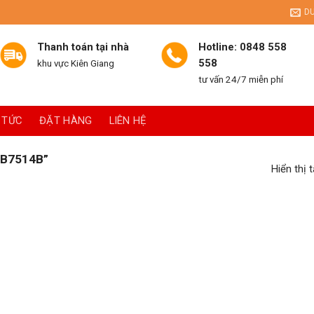
D
Thanh toán tại nhà
Hotline: 0848 558
558
khu vực Kiên Giang
tư vấn 24/7 miễn phí
 TỨC
ĐẶT HÀNG
LIÊN HỆ
B7514B”
Hiển thị 