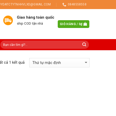
UYDATCTYTNHHVLXD@GMAIL.COM
0848558558
Giao hàng toàn quốc
ship COD tận nhà
GIỎ HÀNG /
0
₫
tất cả 1 kết quả