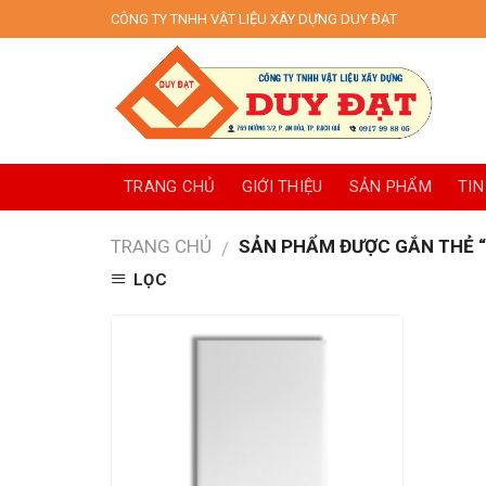
Skip
CÔNG TY TNHH VẬT LIỆU XÂY DỰNG DUY ĐẠT
to
content
TRANG CHỦ
GIỚI THIỆU
SẢN PHẨM
TIN
TRANG CHỦ
SẢN PHẨM ĐƯỢC GẮN THẺ “
/
LỌC