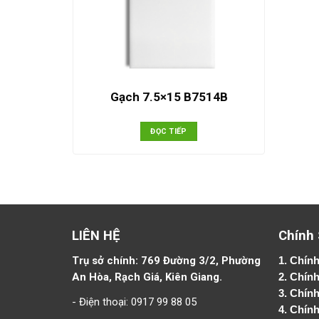
Gạch 7.5×15 B7514B
ĐỌC TIẾP
LIÊN HỆ
Chính
Trụ sở chính: 769 Đường 3/2, Phường
1.
Chính
An Hòa, Rạch Giá, Kiên Giang.
2.
Chính
3. Chín
- Điện thoại: 0917 99 88 05
4.
Chính