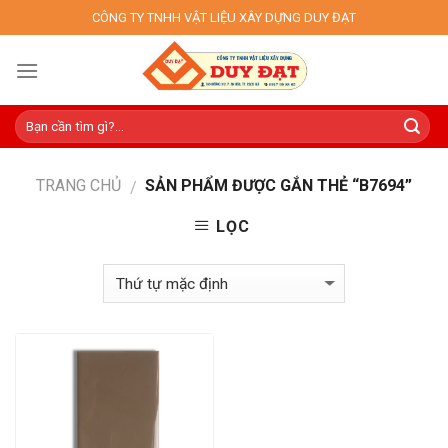
Skip
CÔNG TY TNHH VẬT LIỆU XÂY DỰNG DUY ĐẠT
to
content
TRANG CHỦ
SẢN PHẨM ĐƯỢC GẮN THẺ “B7694”
/
LỌC