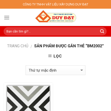
Skip
CÔNG TY TNHH VẬT LIỆU XÂY DỰNG DUY ĐẠT
to
content
TRANG CHỦ
SẢN PHẨM ĐƯỢC GẮN THẺ “BM2002”
/
LỌC