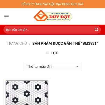
Skip
CÔNG TY TNHH VẬT LIỆU XÂY DỰNG DUY ĐẠT
to
content
TRANG CHỦ
SẢN PHẨM ĐƯỢC GẮN THẺ “BM3931”
/
LỌC