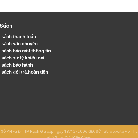
 Sách
 sách thanh toán
 sách vận chuyển
h sách bảo mật thông tin
 sách xử lý khiếu nại
 sách bảo hành
 sách đổi trả,hoàn tiền
KH và ĐT TP Rạch Giá cấp ngày 18/12/2006 GĐ/Sở hữu website Võ Thanh 
phố Rạch Giá, Kiên Giang