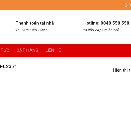
D
Thanh toán tại nhà
Hotline: 0848 558 558
khu vực Kiên Giang
tư vấn 24/7 miễn phí
 TỨC
ĐẶT HÀNG
LIÊN HỆ
FL237”
Hiển thị 