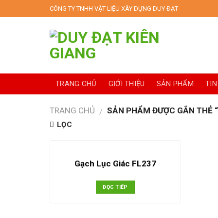
Skip
CÔNG TY TNHH VẬT LIỆU XÂY DỰNG DUY ĐẠT
to
content
TRANG CHỦ
GIỚI THIỆU
SẢN PHẨM
TIN
TRANG CHỦ
SẢN PHẨM ĐƯỢC GẮN THẺ “
/
LỌC
Gạch Lục Giác FL237
ĐỌC TIẾP