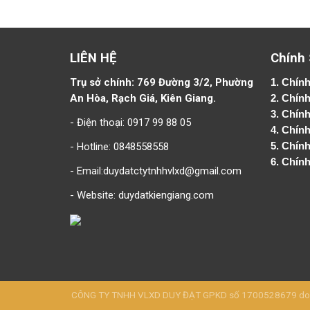
LIÊN HỆ
Chính
Trụ sở chính: 769 Đường 3/2, Phường
1.
Chính
An Hòa, Rạch Giá, Kiên Giang.
2.
Chính
3. Chín
- Điện thoại: 0917 99 88 05
4.
Chính
- Hotline: 0848558558
5.
Chính
6.
Chính
- Email:duydatctytnhhvlxd@gmail.com
- Website:
duydatkiengiang.com
CÔNG TY TNHH VLXD DUY ĐẠT GPKD số 1700528679 do Sở 