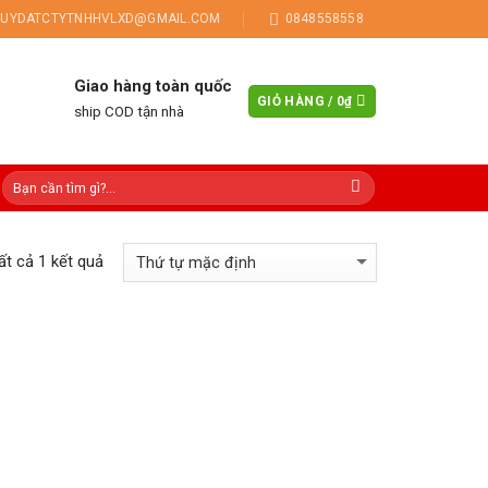
UYDATCTYTNHHVLXD@GMAIL.COM
0848558558
Giao hàng toàn quốc
GIỎ HÀNG /
0
₫
ship COD tận nhà
tất cả 1 kết quả