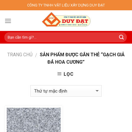
Skip
CÔNG TY TNHH VẬT LIỆU XÂY DỰNG DUY ĐẠT
to
content
TRANG CHỦ
SẢN PHẨM ĐƯỢC GẮN THẺ “GẠCH GIẢ
/
ĐÁ HOA CƯƠNG”
LỌC