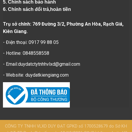
5.
Chính sách bảo hành
6.
Chính sách đổi trả,hoàn tiền
Trụ sở chính: 769 Đường 3/2, Phường An Hòa, Rạch Giá,
Kiên Giang.
- Điện thoại: 0917 99 88 05
- Hotline: 0848558558
- Email:duydatctytnhhvlxd@gmail.com
- Website:
duydatkiengiang.com
CÔNG TY TNHH VLXD DUY ĐẠT GPKD số 1700528679 do Sở KH