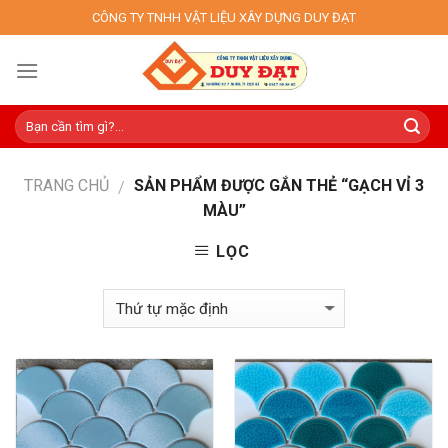
Skip
CÔNG TY TNHH VẬT LIỆU XÂY DỰNG DUY ĐẠT
to
content
TRANG CHỦ
SẢN PHẨM ĐƯỢC GẮN THẺ “GẠCH VỈ 3
/
MÀU”
LỌC