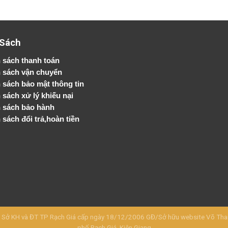
 Sách
 sách thanh toán
 sách vận chuyển
h sách bảo mật thông tin
 sách xử lý khiếu nại
 sách bảo hành
 sách đổi trả,hoàn tiền
KH và ĐT TP Rạch Giá cấp ngày 18/12/2006 GĐ/Sở hữu website Võ Thanh 
phố Rạch Giá, Kiên Giang