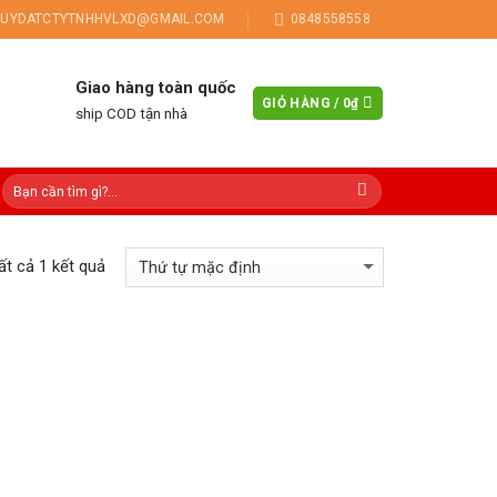
UYDATCTYTNHHVLXD@GMAIL.COM
0848558558
Giao hàng toàn quốc
GIỎ HÀNG /
0
₫
ship COD tận nhà
tất cả 1 kết quả