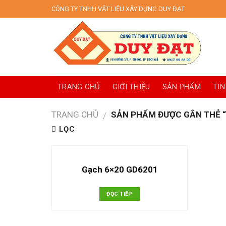
Skip
CÔNG TY TNHH VẬT LIỆU XÂY DỰNG DUY ĐẠT
to
content
TRANG CHỦ
GIỚI THIỆU
SẢN PHẨM
TIN
TRANG CHỦ
SẢN PHẨM ĐƯỢC GẮN THẺ “
/
LỌC
Gạch 6×20 GD6201
ĐỌC TIẾP