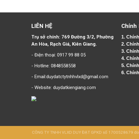
LIÊN HỆ
Chính
Trụ sở chính: 769 Đường 3/2, Phường
1.
Chính
An Hòa, Rạch Giá, Kiên Giang.
2.
Chính
3. Chín
- Điện thoại: 0917 99 88 05
4.
Chính
- Hotline: 0848558558
5.
Chính
6.
Chính
- Email:duydatctytnhhvlxd@gmail.com
- Website:
duydatkiengiang.com
CÔNG TY TNHH VLXD DUY ĐẠT GPKD số 1700528679 do Sở 