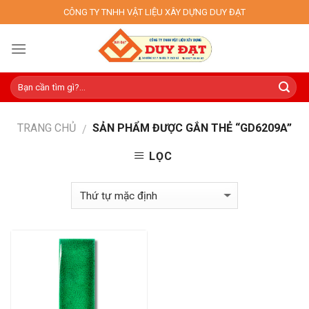
Skip
CÔNG TY TNHH VẬT LIỆU XÂY DỰNG DUY ĐẠT
to
content
TRANG CHỦ
SẢN PHẨM ĐƯỢC GẮN THẺ “GD6209A”
/
LỌC