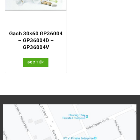
Gạch 30×60 GP36004
– GP36004D –
GP36004V
ĐỌC TIẾP