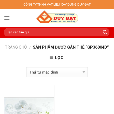
Skip
CÔNG TY TNHH VẬT LIỆU XÂY DỰNG DUY ĐẠT
to
content
TRANG CHỦ
SẢN PHẨM ĐƯỢC GẮN THẺ “GP36004D”
/
LỌC