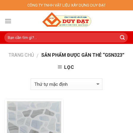
Skip
CÔNG TY TNHH VẬT LIỆU XÂY DỰNG DUY ĐẠT
to
content
TRANG CHỦ
SẢN PHẨM ĐƯỢC GẮN THẺ “GSN323”
/
LỌC