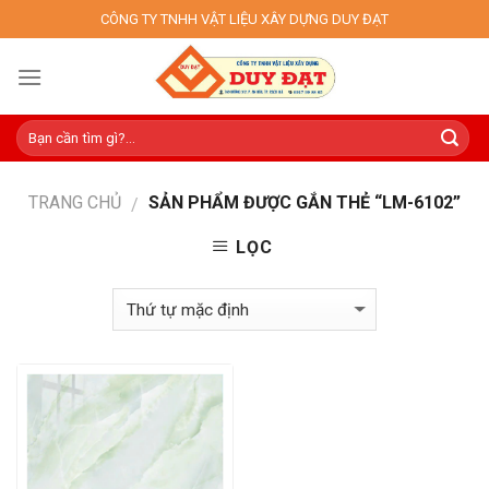
Skip
CÔNG TY TNHH VẬT LIỆU XÂY DỰNG DUY ĐẠT
to
content
TRANG CHỦ
SẢN PHẨM ĐƯỢC GẮN THẺ “LM-6102”
/
LỌC