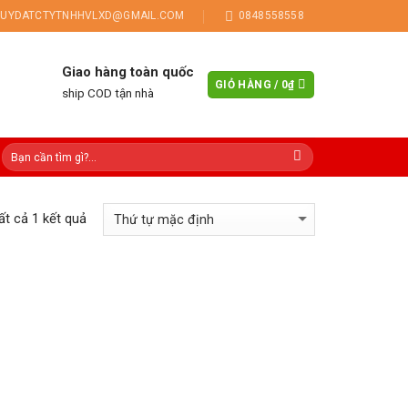
UYDATCTYTNHHVLXD@GMAIL.COM
0848558558
Giao hàng toàn quốc
GIỎ HÀNG /
0
₫
ship COD tận nhà
tất cả 1 kết quả