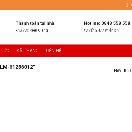
D
Thanh toán tại nhà
Hotline: 0848 558 558
khu vực Kiên Giang
tư vấn 24/7 miễn phí
 TỨC
ĐẶT HÀNG
LIÊN HỆ
LM-61286012”
Hiển thị 