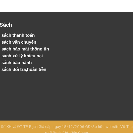
 Sách
 sách thanh toán
 sách vận chuyển
h sách bảo mật thông tin
 sách xử lý khiếu nại
 sách bảo hành
 sách đổi trả,hoàn tiền
KH và ĐT TP Rạch Giá cấp ngày 18/12/2006 GĐ/Sở hữu website Võ Thanh 
phố Rạch Giá, Kiên Giang