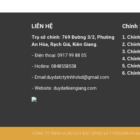
LIÊN HỆ
Chính
Trụ sở chính: 769 Đường 3/2, Phường
1.
Chính
An Hòa, Rạch Giá, Kiên Giang.
2.
Chính
3. Chín
- Điện thoại: 0917 99 88 05
4.
Chính
- Hotline: 0848558558
5.
Chính
6.
Chính
- Email:duydatctytnhhvlxd@gmail.com
- Website:
duydatkiengiang.com
CÔNG TY TNHH VLXD DUY ĐẠT GPKD số 1700528679 do Sở 