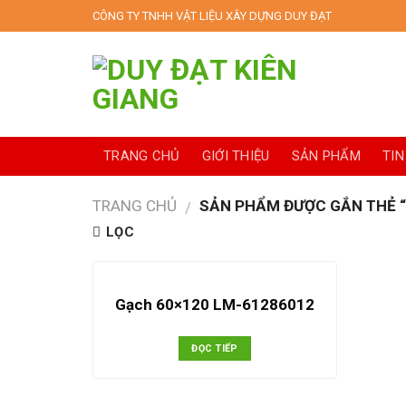
Skip
CÔNG TY TNHH VẬT LIỆU XÂY DỰNG DUY ĐẠT
to
content
TRANG CHỦ
GIỚI THIỆU
SẢN PHẨM
TIN
TRANG CHỦ
SẢN PHẨM ĐƯỢC GẮN THẺ “
/
LỌC
Gạch 60×120 LM-61286012
ĐỌC TIẾP