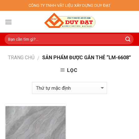
Skip
CÔNG TY TNHH VẬT LIỆU XÂY DỰNG DUY ĐẠT
to
content
TRANG CHỦ
SẢN PHẨM ĐƯỢC GẮN THẺ “LM-6608”
/
LỌC