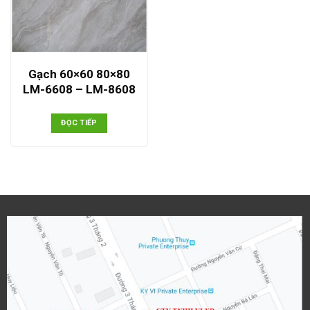
Gạch 60×60 80×80
LM-6608 – LM-8608
ĐỌC TIẾP