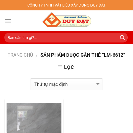
Skip
CÔNG TY TNHH VẬT LIỆU XÂY DỰNG DUY ĐẠT
to
content
TRANG CHỦ
SẢN PHẨM ĐƯỢC GẮN THẺ “LM-6612”
/
LỌC