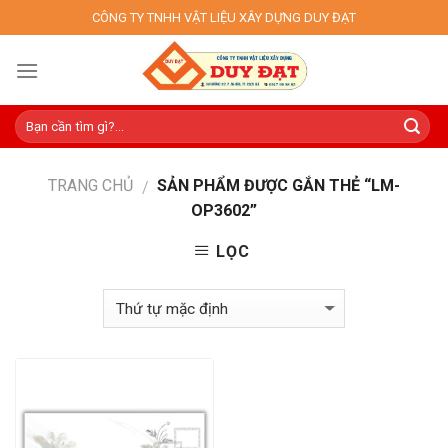
Skip
CÔNG TY TNHH VẬT LIỆU XÂY DỰNG DUY ĐẠT
to
content
TRANG CHỦ
SẢN PHẨM ĐƯỢC GẮN THẺ “LM-
/
OP3602”
LỌC