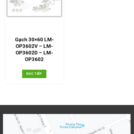
Gạch 30×60 LM-
OP3602V – LM-
OP3602D – LM-
OP3602
ĐỌC TIẾP