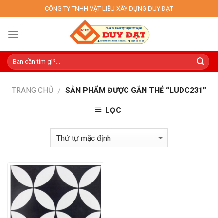
Skip
CÔNG TY TNHH VẬT LIỆU XÂY DỰNG DUY ĐẠT
to
content
TRANG CHỦ
SẢN PHẨM ĐƯỢC GẮN THẺ “LUDC231”
/
LỌC