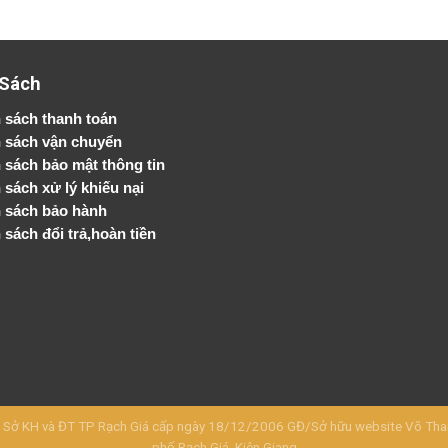
 Sách
 sách thanh toán
 sách vận chuyển
h sách bảo mật thông tin
 sách xử lý khiếu nại
 sách bảo hành
 sách đổi trả,hoàn tiền
KH và ĐT TP Rạch Giá cấp ngày 18/12/2006 GĐ/Sở hữu website Võ Thanh 
phố Rạch Giá, Kiên Giang