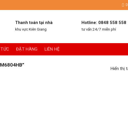
D
Thanh toán tại nhà
Hotline: 0848 558 558
khu vực Kiên Giang
tư vấn 24/7 miễn phí
 TỨC
ĐẶT HÀNG
LIÊN HỆ
“M6804HB”
Hiển thị 