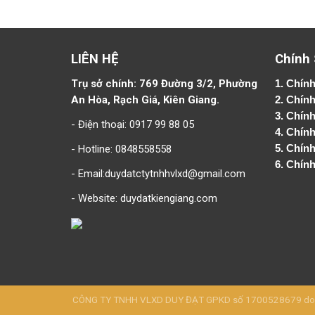
LIÊN HỆ
Chính
Trụ sở chính: 769 Đường 3/2, Phường
1.
Chính
An Hòa, Rạch Giá, Kiên Giang.
2.
Chính
3. Chín
- Điện thoại: 0917 99 88 05
4.
Chính
- Hotline: 0848558558
5.
Chính
6.
Chính
- Email:duydatctytnhhvlxd@gmail.com
- Website:
duydatkiengiang.com
CÔNG TY TNHH VLXD DUY ĐẠT GPKD số 1700528679 do Sở 