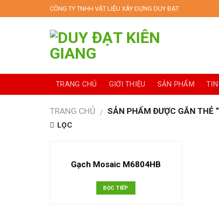
Skip
CÔNG TY TNHH VẬT LIỆU XÂY DỰNG DUY ĐẠT
to
content
TRANG CHỦ
GIỚI THIỆU
SẢN PHẨM
TIN
TRANG CHỦ
SẢN PHẨM ĐƯỢC GẮN THẺ 
/
LỌC
Gạch Mosaic M6804HB
ĐỌC TIẾP