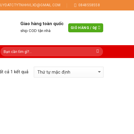
UYDATCTYTNHHVLXD@GMAIL.COM
0848558558
Giao hàng toàn quốc
GIỎ HÀNG /
0
₫
ship COD tận nhà
tất cả 1 kết quả