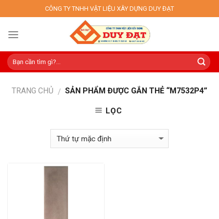
Skip
CÔNG TY TNHH VẬT LIỆU XÂY DỰNG DUY ĐẠT
to
content
TRANG CHỦ
SẢN PHẨM ĐƯỢC GẮN THẺ “M7532P4”
/
LỌC