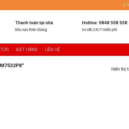
D
Thanh toán tại nhà
Hotline: 0848 558 558
khu vực Kiên Giang
tư vấn 24/7 miễn phí
 TỨC
ĐẶT HÀNG
LIÊN HỆ
“M7532P8”
Hiển thị 