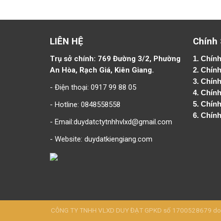
LIÊN HỆ
Chính
Trụ sở chính: 769 Đường 3/2, Phường
1.
Chính
An Hòa, Rạch Giá, Kiên Giang.
2.
Chính
3. Chín
- Điện thoại: 0917 99 88 05
4.
Chính
- Hotline: 0848558558
5.
Chính
6.
Chính
- Email:duydatctytnhhvlxd@gmail.com
- Website:
duydatkiengiang.com
CÔNG TY TNHH VLXD DUY ĐẠT GPKD số 1700528679 do Sở 