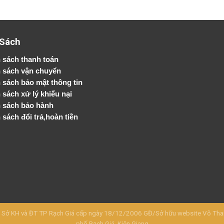
 Sách
 sách thanh toán
 sách vận chuyển
h sách bảo mật thông tin
 sách xử lý khiếu nại
 sách bảo hành
 sách đổi trả,hoàn tiền
KH và ĐT TP Rạch Giá cấp ngày 18/12/2006 GĐ/Sở hữu website Võ Thanh 
phố Rạch Giá, Kiên Giang