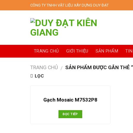
Skip
CÔNG TY TNHH VẬT LIỆU XÂY DỰNG DUY ĐẠT
to
content
TRANG CHỦ
GIỚI THIỆU
SẢN PHẨM
TIN
TRANG CHỦ
SẢN PHẨM ĐƯỢC GẮN THẺ 
/
LỌC
Gạch Mosaic M7532P8
ĐỌC TIẾP