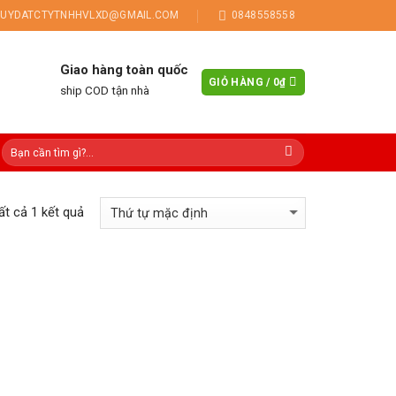
UYDATCTYTNHHVLXD@GMAIL.COM
0848558558
Giao hàng toàn quốc
GIỎ HÀNG /
0
₫
ship COD tận nhà
tất cả 1 kết quả