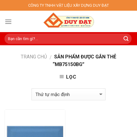
Skip
CÔNG TY TNHH VẬT LIỆU XÂY DỰNG DUY ĐẠT
to
content
TRANG CHỦ
SẢN PHẨM ĐƯỢC GẮN THẺ
/
“MB75150BG”
LỌC