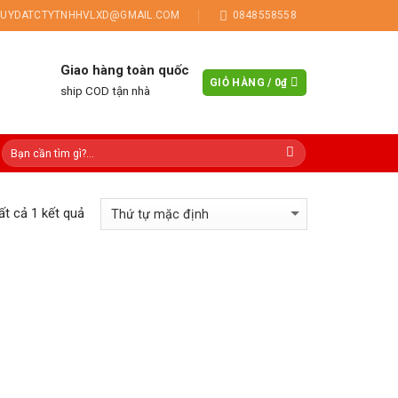
UYDATCTYTNHHVLXD@GMAIL.COM
0848558558
Giao hàng toàn quốc
GIỎ HÀNG /
0
₫
ship COD tận nhà
tất cả 1 kết quả