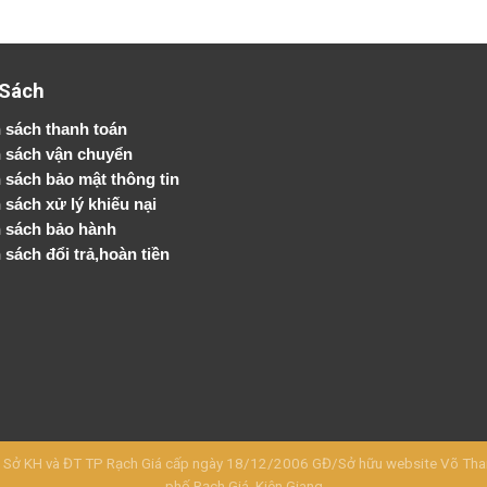
 Sách
 sách thanh toán
 sách vận chuyển
h sách bảo mật thông tin
 sách xử lý khiếu nại
 sách bảo hành
 sách đổi trả,hoàn tiền
KH và ĐT TP Rạch Giá cấp ngày 18/12/2006 GĐ/Sở hữu website Võ Thanh 
phố Rạch Giá, Kiên Giang