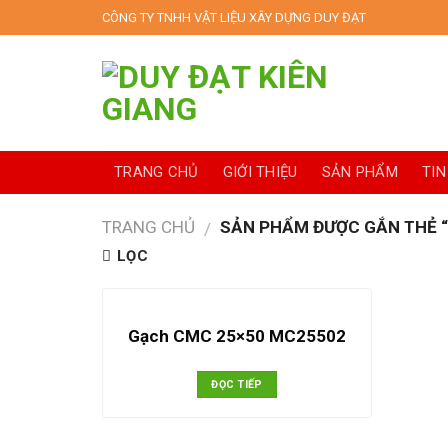
Skip
CÔNG TY TNHH VẬT LIỆU XÂY DỰNG DUY ĐẠT
to
content
TRANG CHỦ
GIỚI THIỆU
SẢN PHẨM
TIN
TRANG CHỦ
SẢN PHẨM ĐƯỢC GẮN THẺ 
/
LỌC
Gạch CMC 25×50 MC25502
ĐỌC TIẾP