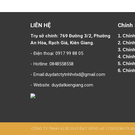
LIÊN HỆ
Chính
Trụ sở chính: 769 Đường 3/2, Phường
1.
Chính
An Hòa, Rạch Giá, Kiên Giang.
2.
Chính
3. Chín
- Điện thoại: 0917 99 88 05
4.
Chính
- Hotline: 0848558558
5.
Chính
6.
Chính
- Email:duydatctytnhhvlxd@gmail.com
- Website:
duydatkiengiang.com
CÔNG TY TNHH VLXD DUY ĐẠT GPKD số 1700528679 do Sở 