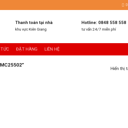
D
Thanh toán tại nhà
Hotline: 0848 558 558
khu vực Kiên Giang
tư vấn 24/7 miễn phí
 TỨC
ĐẶT HÀNG
LIÊN HỆ
“MC25502”
Hiển thị 