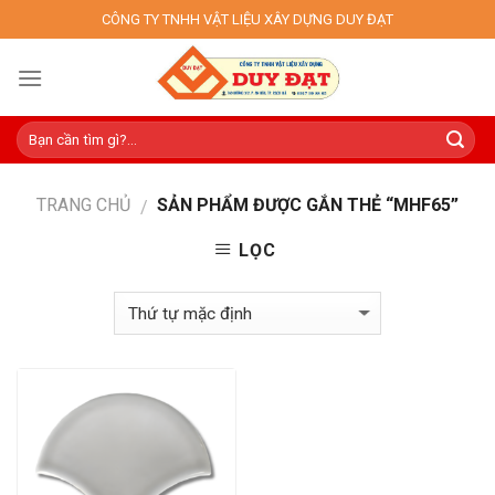
Skip
CÔNG TY TNHH VẬT LIỆU XÂY DỰNG DUY ĐẠT
to
content
TRANG CHỦ
SẢN PHẨM ĐƯỢC GẮN THẺ “MHF65”
/
LỌC