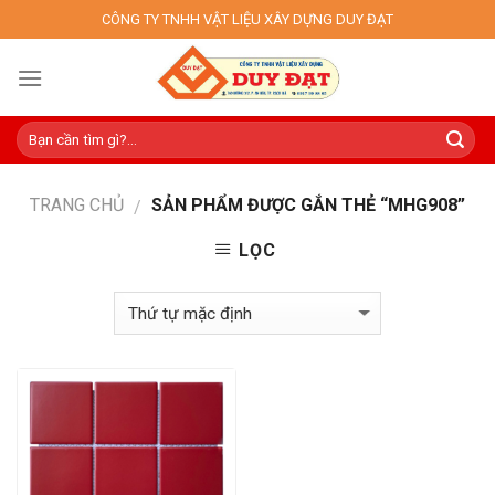
Skip
CÔNG TY TNHH VẬT LIỆU XÂY DỰNG DUY ĐẠT
to
content
TRANG CHỦ
SẢN PHẨM ĐƯỢC GẮN THẺ “MHG908”
/
LỌC