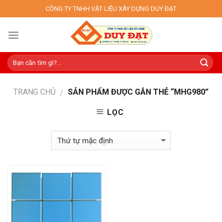
Skip
CÔNG TY TNHH VẬT LIỆU XÂY DỰNG DUY ĐẠT
to
content
TRANG CHỦ
SẢN PHẨM ĐƯỢC GẮN THẺ “MHG980”
/
LỌC