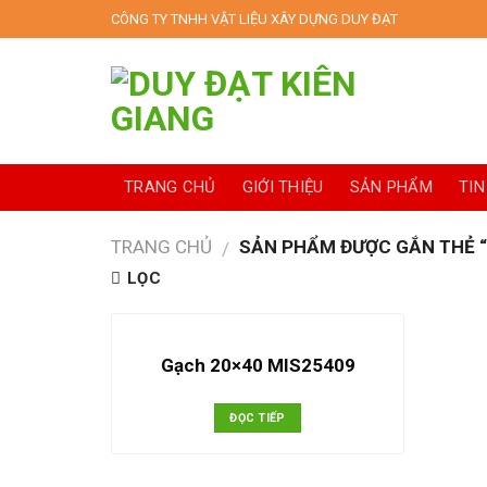
Skip
CÔNG TY TNHH VẬT LIỆU XÂY DỰNG DUY ĐẠT
to
content
TRANG CHỦ
GIỚI THIỆU
SẢN PHẨM
TIN
TRANG CHỦ
SẢN PHẨM ĐƯỢC GẮN THẺ “
/
LỌC
Gạch 20×40 MIS25409
ĐỌC TIẾP