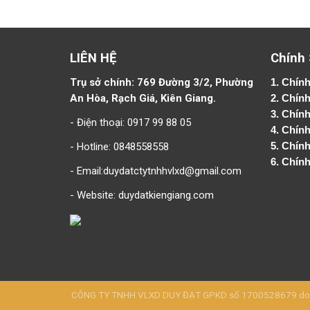
LIÊN HỆ
Chính
Trụ sở chính: 769 Đường 3/2, Phường
1.
Chính
An Hòa, Rạch Giá, Kiên Giang.
2.
Chính
3. Chín
- Điện thoại: 0917 99 88 05
4.
Chính
- Hotline: 0848558558
5.
Chính
6.
Chính
- Email:duydatctytnhhvlxd@gmail.com
- Website:
duydatkiengiang.com
CÔNG TY TNHH VLXD DUY ĐẠT GPKD số 1700528679 do Sở 