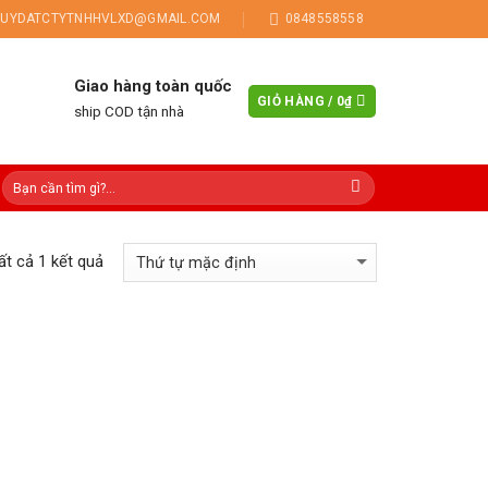
UYDATCTYTNHHVLXD@GMAIL.COM
0848558558
Giao hàng toàn quốc
GIỎ HÀNG /
0
₫
ship COD tận nhà
tất cả 1 kết quả