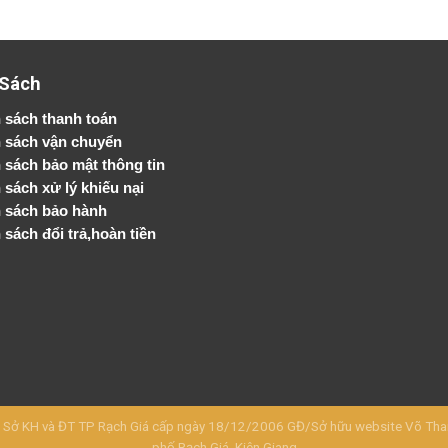
 Sách
 sách thanh toán
 sách vận chuyển
h sách bảo mật thông tin
 sách xử lý khiếu nại
 sách bảo hành
 sách đổi trả,hoàn tiền
KH và ĐT TP Rạch Giá cấp ngày 18/12/2006 GĐ/Sở hữu website Võ Thanh 
phố Rạch Giá, Kiên Giang