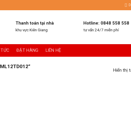
D
Thanh toán tại nhà
Hotline: 0848 558 558
khu vực Kiên Giang
tư vấn 24/7 miễn phí
 TỨC
ĐẶT HÀNG
LIÊN HỆ
“ML12TD012”
Hiển thị 