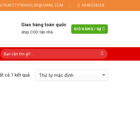
UYDATCTYTNHHVLXD@GMAIL.COM
0848558558
Giao hàng toàn quốc
GIỎ HÀNG /
0
₫
ship COD tận nhà
tất cả 1 kết quả