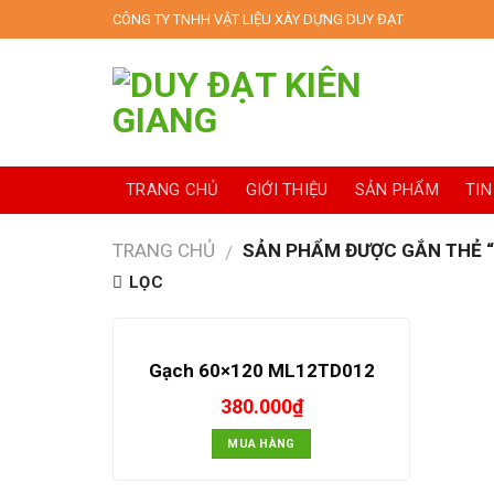
Skip
CÔNG TY TNHH VẬT LIỆU XÂY DỰNG DUY ĐẠT
to
content
TRANG CHỦ
GIỚI THIỆU
SẢN PHẨM
TIN
TRANG CHỦ
SẢN PHẨM ĐƯỢC GẮN THẺ 
/
LỌC
Gạch 60×120 ML12TD012
380.000
₫
MUA HÀNG