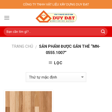
Skip
CÔNG TY TNHH VẬT LIỆU XÂY DỰNG DUY ĐẠT
to
content
TRANG CHỦ
SẢN PHẨM ĐƯỢC GẮN THẺ “MN-
/
0555.1007”
LỌC