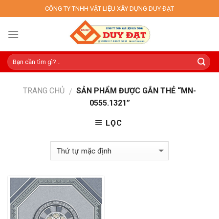
Skip
CÔNG TY TNHH VẬT LIỆU XÂY DỰNG DUY ĐẠT
to
content
TRANG CHỦ
SẢN PHẨM ĐƯỢC GẮN THẺ “MN-
/
0555.1321”
LỌC