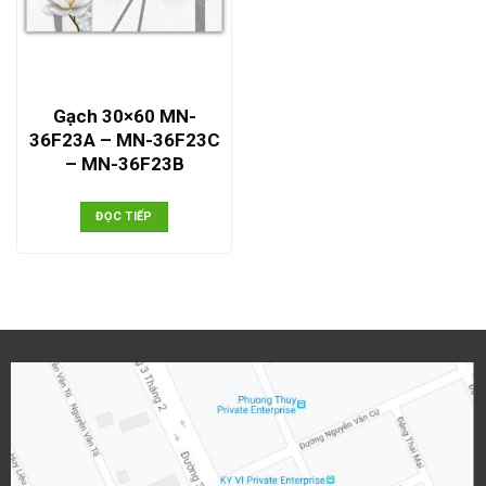
Gạch 30×60 MN-
36F23A – MN-36F23C
– MN-36F23B
ĐỌC TIẾP