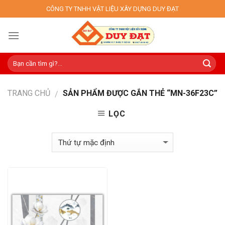
Skip
CÔNG TY TNHH VẬT LIỆU XÂY DỰNG DUY ĐẠT
to
content
TRANG CHỦ
SẢN PHẨM ĐƯỢC GẮN THẺ “MN-36F23C”
/
LỌC