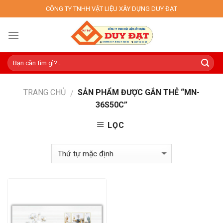
Skip
CÔNG TY TNHH VẬT LIỆU XÂY DỰNG DUY ĐẠT
to
content
TRANG CHỦ
SẢN PHẨM ĐƯỢC GẮN THẺ “MN-
/
36S50C”
LỌC