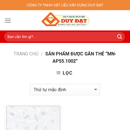
Skip
CÔNG TY TNHH VẬT LIỆU XÂY DỰNG DUY ĐẠT
to
content
TRANG CHỦ
SẢN PHẨM ĐƯỢC GẮN THẺ “MN-
/
AP55.1002”
LỌC