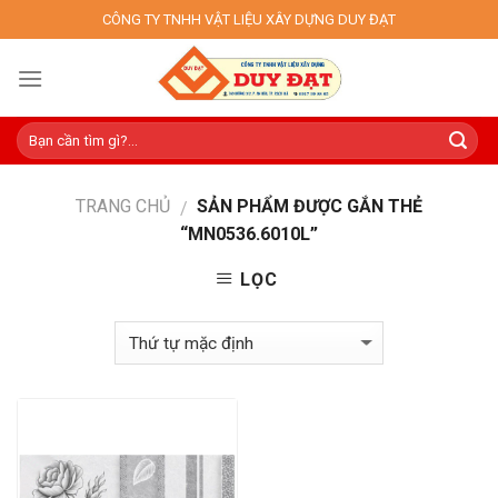
Skip
CÔNG TY TNHH VẬT LIỆU XÂY DỰNG DUY ĐẠT
to
content
TRANG CHỦ
SẢN PHẨM ĐƯỢC GẮN THẺ
/
“MN0536.6010L”
LỌC