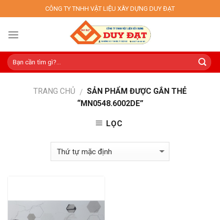
Skip
CÔNG TY TNHH VẬT LIỆU XÂY DỰNG DUY ĐẠT
to
content
TRANG CHỦ
SẢN PHẨM ĐƯỢC GẮN THẺ
/
“MN0548.6002DE”
LỌC