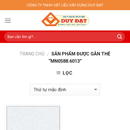
Skip
CÔNG TY TNHH VẬT LIỆU XÂY DỰNG DUY ĐẠT
to
content
TRANG CHỦ
SẢN PHẨM ĐƯỢC GẮN THẺ
/
“MN0588.6013”
LỌC