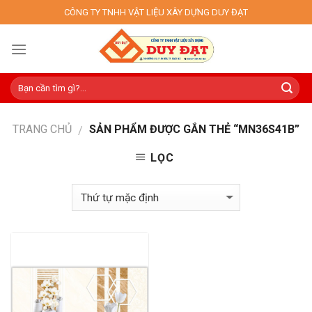
Skip
CÔNG TY TNHH VẬT LIỆU XÂY DỰNG DUY ĐẠT
to
content
TRANG CHỦ
SẢN PHẨM ĐƯỢC GẮN THẺ “MN36S41B”
/
LỌC