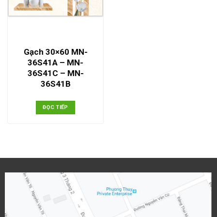
Gạch 30×60 MN-
36S41A – MN-
36S41C – MN-
36S41B
ĐỌC TIẾP